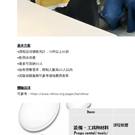
基本方案
▪課程品項價格另計，
10
件以上
85
折
▪飲用水供應
▪最多可容納30人
▪如有用餐需求，限制人數為
20
人以內
▪其餘加購服務可參考場地費用表單
體驗品項
可參考：https://www.rehow.org/pages/barrehow