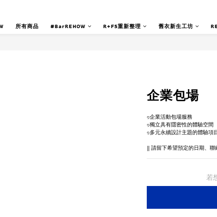
W
所有商品
#BarREHOW
R+F5重新整理
舊衣新生工坊
R
企業包場
๑企業活動包場服務
๑獨立具有隱密性的體驗空間
๑多元永續設計主題的體驗項
‖ 請留下希望預定的日期、聯
若