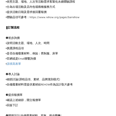
▫
依照主題、場地、人次等活動需求客製化永續體驗課程
▫
分為出場活動及店內包場兩種服務方式
▫
提供活動日期及需求後回覆報價
▫
體驗品項可參考：
https://www.rehow.org/pages/barrehow
❚訂製流程
❶
初步詢價
▫
說明活動主題、場地、人次、時間
▫
挑選課程品項
▫
是否自備廢棄材料，例如：舊制服、床單
▫
官網或是
Email
聯繫詢價
▫
請填寫表單
❷
專人討論
▫
細節討論
(
課程品項、素材、品牌識別樣式
)
▫
自備廢棄材料需提供素材給
REHOW
作為設計取片參考
❸
提供報價單
▫
確認上述細節，開立報價單
▫
回簽下訂
❹
開發設計
(
自備廢棄材料，若無，接步驟
❻)