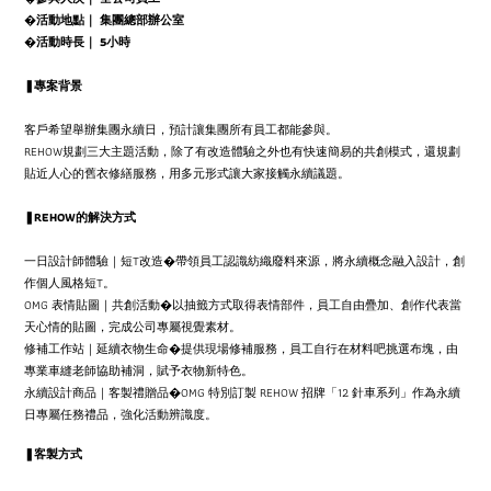
�活動地點｜ 集團總部辦公室
�活動時長｜ 5小時
❚專案背景
客戶希望舉辦集團永續日，預計讓集團所有員工都能參與。
REHOW規劃三大主題活動，除了有改造體驗之外也有快速簡易的共創模式，還規劃
貼近人心的舊衣修繕服務，用多元形式讓大家接觸永續議題。
❚REHOW的解決方式
一日設計師體驗｜短T改造�帶領員工認識紡織廢料來源，將永續概念融入設計，創
作個人風格短T。
OMG 表情貼圖｜共創活動�以抽籤方式取得表情部件，員工自由疊加、創作代表當
天心情的貼圖，完成公司專屬視覺素材。
修補工作站｜延續衣物生命�提供現場修補服務，員工自行在材料吧挑選布塊，由
專業車縫老師協助補洞，賦予衣物新特色。
永續設計商品｜客製禮贈品�OMG 特別訂製 REHOW 招牌「12 針車系列」作為永續
日專屬任務禮品，強化活動辨識度。
❚客製方式