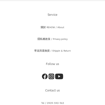
Service
關於 REHOW / About
隱私權政策 / Privacy policy
寄送與退換貨 / Shippin & Return
Follow us
Contact us
Tel / 0909-590-963