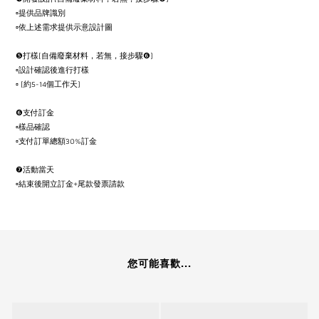
▫
提供品牌識別
▫
依上述需求提供示意設計圖
❺
打樣
(
自備廢棄材料，若無，接步驟
❻)
▫
設計確認後進行打樣
▫ (
約
5-14
個工作天
)
❻
支付訂金
▫
樣品確認
▫
支付訂單總額
30%
訂金
❼
活動當天
▫
結束後開立訂金
+
尾款發票請款
您可能喜歡...